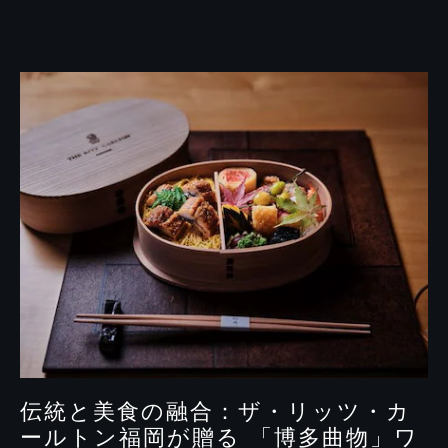
の
至
高
の
ワ
イ
ン
ペ
ア
リ
ン
グ
伝統と美食の融合：ザ・リッツ・カ
ールトン福岡が贈る 「博多曲物」ワ