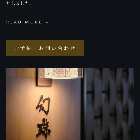
たしました。
幻
READ MORE
珠
ギ
フ
ト
券
ご予約・お問い合わせ
ご
予
約・
お
問
い
合
わ
せ