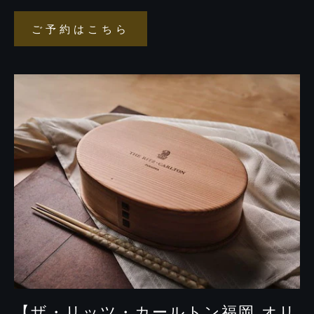
食
の
融
ご予約はこちら
ご
合：
ザ・
予
リ
約
ッ
ツ・
は
カ
こ
ー
ち
ル
ト
ら
ン
福
岡
が
贈
る
「博
多
曲
物」
ワ
ー
ク
シ
ョ
ッ
プ
＆
特
製
弁
当
【ザ・リッツ・カールトン福岡 オリ