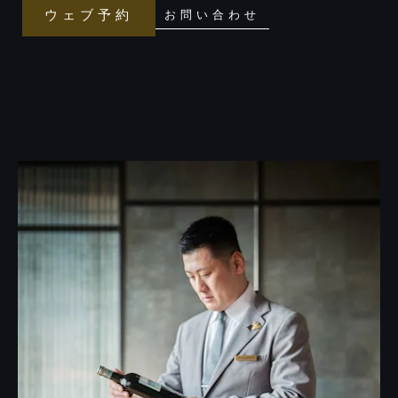
冴
ウェブ予約
お問い合わせ
え
る
一
献
と
の
出
会
い