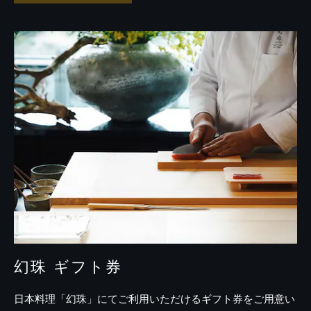
ン
問
福
い
岡
オ
合
リ
わ
ジ
せ
ナ
ル】
博
多
曲
物
の
お
弁
当
箱・
博
多
織
風
呂
敷・
籃
胎
漆
器
の
お
箸
幻珠 ギフト券
の
セ
ッ
ト
日本料理「幻珠」にてご利用いただけるギフト券をご用意い