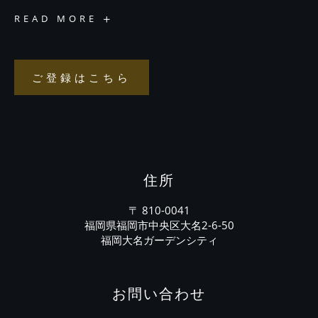
ニ
READ MORE
ュ
ー
ス
レ
タ
ー
ご登録はこちら
ご
＆
LINE
登
の
録
ご
登
は
録
こ
ち
ら
住所
〒 810-0041
福岡県福岡市中央区大名2-6-50
福岡大名ガーデンシティ
お問い合わせ