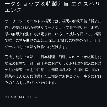
ークショップ＆特製弁当 エクスペリ
エンス
ザ・リッツ・カールトン福岡では、福岡の伝統工芸「博多曲
物」の技に触れる特別なワークショップを開催いたします。
県の無形文化財にも指定されているこの技法を用いて、福岡
で唯一の博多曲物の工芸士 柴田 玉樹 氏の指導のもと、オリ
ジナルのお弁当箱を制作いただけます。
完成したお弁当箱に、日本料理「幻珠」のシェフが厳選した
地元の食材で一品一品丁寧にお作りしたお料理を贅沢にお詰
めした特製弁当をご用意。九州産 黒毛和牛や海の幸、旬の
野菜をふんだんに使用した三種類のお弁当から、事前にお好
みのものをお選びいただけます。
伝
READ MORE
統
と
美