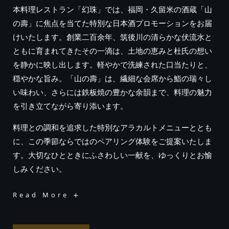
本料理レストラン「幻珠」では、福岡・久留米の酒蔵「山
の壽」に焦点を当てた特別な日本酒プロモーションをお届
けいたします。創業二百余年、筑後川の清らかな伏流水と
ともに育まれてきたその一滴は、土地の恵みと杜氏の想い
を静かに映し出します。軽やかで洗練された口当たりと、
穏やかな旨み。「山の壽」は、繊細な会席から鮨の瑞々し
い味わい、さらには鉄板焼の豊かな余韻まで、料理の魅力
を引き立てながら寄り添います。
料理との調和を追求した特別なアラカルトメニューととも
に、この季節ならではのペアリング体験をご提案いたしま
す。大切なひとときにふさわしい一献を、ゆっくりとお愉
しみください。
-
Read More
夏、
ひ
と
き
わ