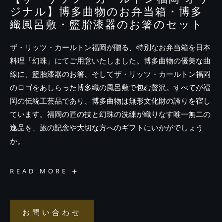
エ
ク
ジナル】博多曲物のお弁当箱・博多
ス
ペ
織風呂敷・籃胎漆器のお箸のセット
リ
エ
ン
ス
ザ・リッツ・カールトン福岡が贈る、特別なお弁当箱を日本
料理「幻珠」にてご用意いたしました。博多曲物の優美な曲
線に、籃胎漆器のお箸、そしてザ・リッツ・カールトン福岡
のロゴをあしらった博多織の風呂敷で包む贅沢。すべてが福
岡の伝統工芸品であり、博多曲物は無形文化財の誇りを宿し
ています。福岡の匠の技と幻珠の洗練が織りなす唯一無二の
逸品を、旅の記念や大切な方へのギフトにいかがでしょう
か。
【ザ・
READ MORE
リ
ッ
ツ・
カ
ー
ル
お問い合わせ
お
ト