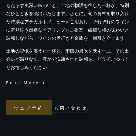
もたらす奥深い味わいと、土地の物語を宿した一杯が、特別
なひとときを演出いたします。さらに、旬の食材を取り入れ
た特別なアラカルトメニューをご用意し、それぞれのワイン
に寄り添う最適なペアリングをご提案。繊細な和の味わいと
調和しながら、ワインの奥行きと余韻を一層引き立てます。
土地の記憶を湛えた一杯と、季節の息吹を映す一皿。その出
会いが織りなす、豊かで洗練された調和を、どうぞごゆっく
りお愉しみください。
-
Read More
美
食
と
銘
醸
が
ウェブ予約
お問い合わせ
響
き
合
う、
夏
の
夜